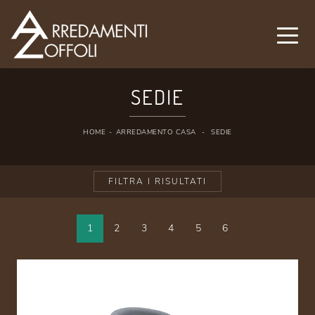
SEDIE
HOME
-
ARREDAMENTO CASA
-
SEDIE
FILTRA I RISULTATI
1
2
3
4
5
6