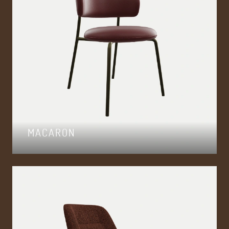
MACARON