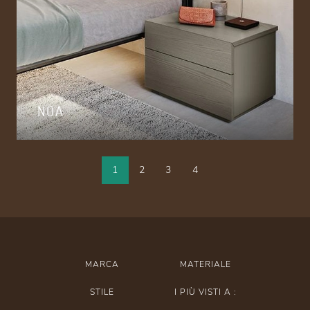
NOA
1
2
3
4
MARCA
MATERIALE
STILE
I PIÙ VISTI A :