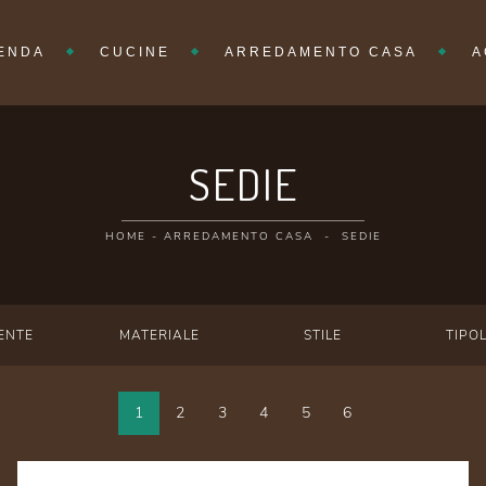
IENDA
CUCINE
ARREDAMENTO CASA
A
SEDIE
HOME
-
ARREDAMENTO CASA
-
SEDIE
ENTE
MATERIALE
STILE
TIPO
1
2
3
4
5
6