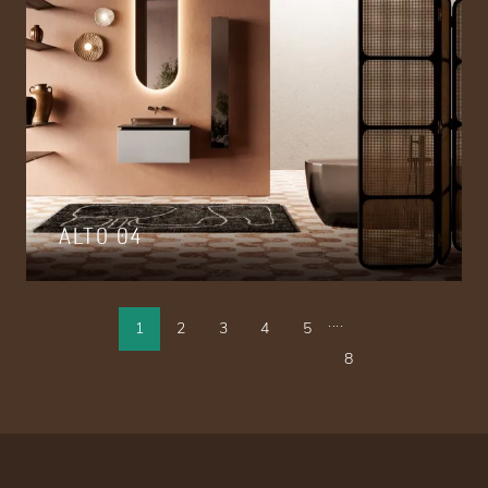
ALTO 04
....
1
2
3
4
5
8