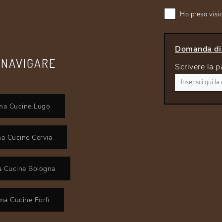
Ho preso visi
Domanda di 
 NAVIGARE
Scrivere la p
rma Cucine Lugo
a Cucine Cervia
a Cucine Bologna
ma Cucine Forlì