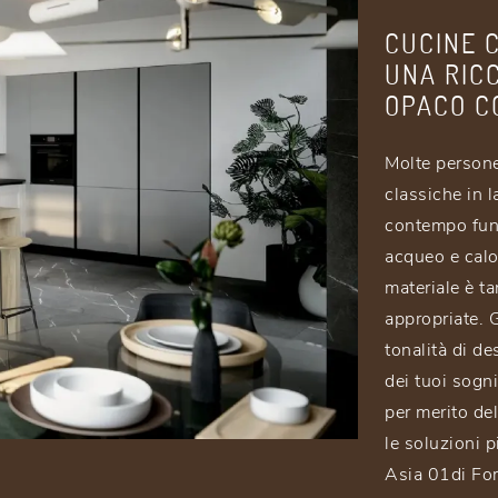
CUCINE 
UNA RIC
OPACO CO
Molte persone
classiche in 
contempo funz
acqueo e calo
materiale è t
appropriate. 
tonalità di de
dei tuoi sogn
per merito de
le soluzioni 
Asia 01di For