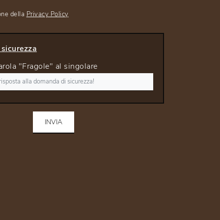
one della
Privacy Policy
sicurezza
arola "Fragole" al singolare
INVIA