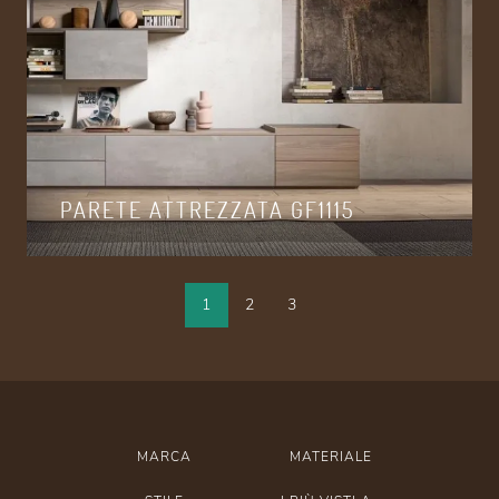
PARETE ATTREZZATA GF1115
1
2
3
MARCA
MATERIALE