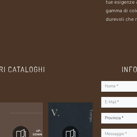
tue esigenze a
gamma di colo
durevoli che 
RI CATALOGHI
INF