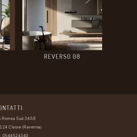
REVERSO 08
ONTATTI
a Romea Sud 343/E
124 Classe (Ravenna)
l:
0544524340