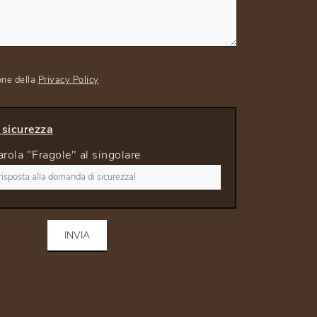
one della
Privacy Policy
sicurezza
arola "Fragole" al singolare
INVIA