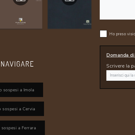
Ho preso visi
Domanda di 
 NAVIGARE
Scrivere la p
o sospesi a Imola
 sospesi a Cervia
 sospesi a Ferrara