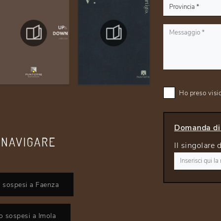
Ho preso visi
Domanda di 
 NAVIGARE
Il singolare 
 sospesi a Faenza
o sospesi a Imola