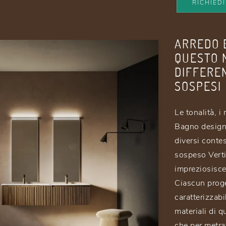
RICHIED
ARREDO 
QUESTO 
DIFFEREN
SOSPESI
Le tonalità, i
Bagno design
diversi conte
sospeso Verti
impreziosisce
Ciascun proge
caratterizzab
materiali di q
che per metra