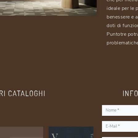
ideale per le
benessere e a
doti di funzio
Puntotre potra
problematiche
RI CATALOGHI
INF