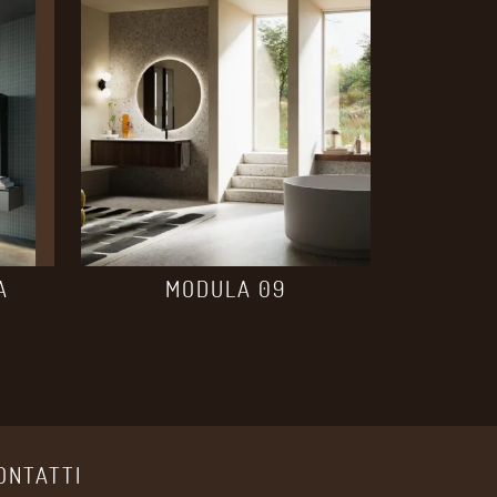
A
MODULA 09
8
ONTATTI