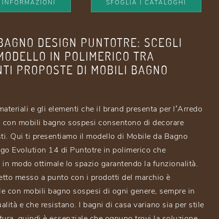
I INFORMAZIONI
SFOGLIA I CATALOGHI
BAGNO DESIGN PUNTOTRE: SCEGLI
MODELLO IN POLIMERICO TRA
TI PROPOSTE DI MOBILI BAGNO
 materiali e gli elementi che il brand presenta per l’Arredo
 con mobili bagno sospesi consentono di decorare
sti. Qui ti presentiamo il modello di Mobile da Bagno
go Evolution 14 di Puntotre in polimerico che
 in modo ottimale lo spazio garantendo la funzionalità.
tto messo a punto con i prodotti del marchio è
ile con mobili bagno sospesi di ogni genere, sempre in
ualità e che resistano. I bagni di casa variano sia per stile
tura, quindi è essenziale che ognuno trovi la soluzione