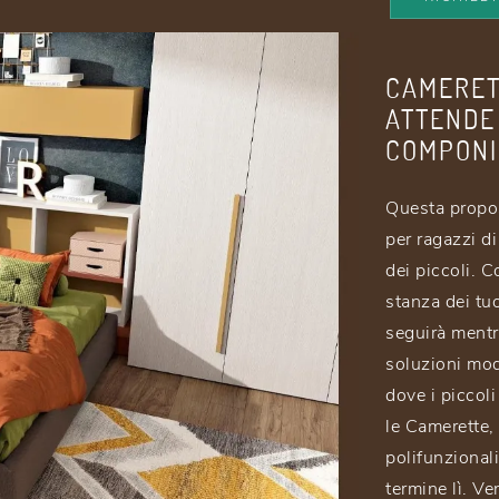
CAMERETT
ATTENDE
COMPONI
Questa propos
per ragazzi di
dei piccoli. 
stanza dei tuo
seguirà mentr
soluzioni mod
dove i piccol
le Camerette,
polifunzionali
termine lì. Ve