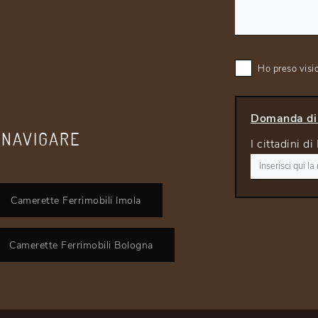
Ho preso visi
Domanda di 
 NAVIGARE
I cittadini d
Camerette Ferrimobili Imola
Camerette Ferrimobili Bologna