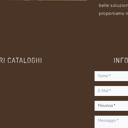
belle soluzio
proponiamo n
RI CATALOGHI
INF