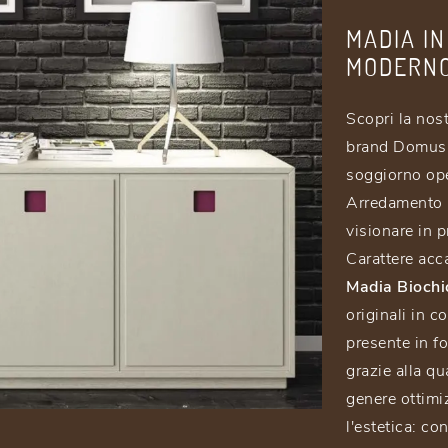
MADIA I
MODERNO
Scopri la nos
brand Domus A
soggiorno ope
Arredamento C
visionare in p
Carattere acc
Madia Biochi
originali in 
presente in f
grazie alla qu
genere ottimi
l'estetica: co