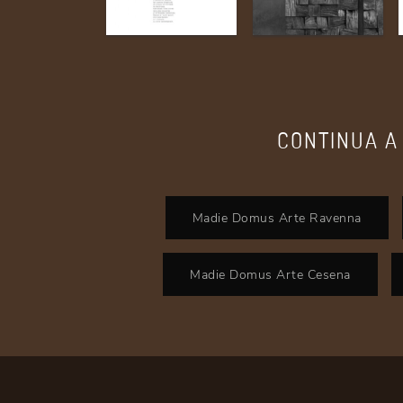
CONTINUA A
Madie Domus Arte Ravenna
Madie Domus Arte Cesena