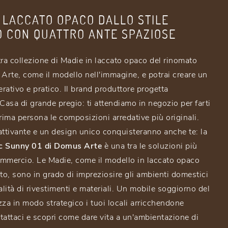
N LACCATO OPACO DALLO STILE
 CON QUATTRO ANTE SPAZIOSE
tra collezione di Madie in laccato opaco del rinomato
rte, come il modello nell'immagine, e potrai creare un
rativo e pratico. Il brand produttore progetta
asa di grande pregio: ti attendiamo in negozio per farti
rima persona le composizioni arredative più originali.
attivante e un design unico conquisteranno anche te: la
c Sunny 01 di Domus Arte
è una tra le soluzioni più
commercio. Le Madie, come il modello in laccato opaco
oto, sono in grado di impreziosire gli ambienti domestici
alità di rivestimenti e materiali. Un mobile soggiorno del
zza in modo strategico i tuoi locali arricchendone
ntattaci e scopri come dare vita a un'ambientazione di