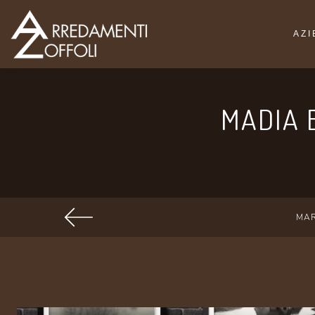
AZ
MADIA 
MA