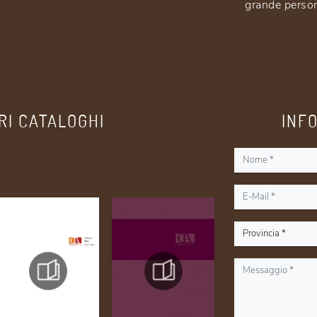
grande person
RI CATALOGHI
INF