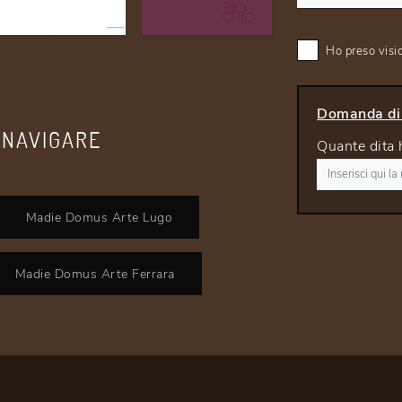
Ho preso visi
Domanda di 
 NAVIGARE
Quante dita 
Madie Domus Arte Lugo
Madie Domus Arte Ferrara