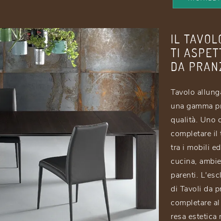
IL TAVOL
TI ASPE
DA PRAN
Tavolo allung
una gamma pra
qualità. Uno d
completare il 
tra i mobili 
cucina, ambien
parenti. L'esc
di Tavoli da p
completare al
resa estetica