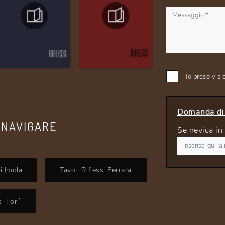
Ho preso visi
Domanda di 
 NAVIGARE
Se nevica in
si Imola
Tavoli Riflessi Ferrara
i Forlì