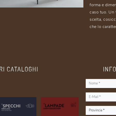
forma e dimens
caso tuo. Un t
scelta, cosicc
che lo caratte
RI CATALOGHI
INF