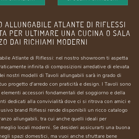
O ALLUNGABILE ATLANTE DI RIFLESSI
TTA PER ULTIMARE UNA CUCINA O SALA
ZO DAI RICHIAMI MODERNI
abile Atlante di Riflessi: nel nostro showroom ti aspetta
ticamente infinita di composizioni arredative di elevata
ei nostri modelli di Tavoli allungabili sarà in grado di
tuo progetto d'arredo con praticità e design. I Tavoli sono
ed elementi accessori fondamentali del soggiorno e della
ti dedicati alla convivialità dove ci si ritrova con amici e
lusivo brand Riflessi rende disponibili un ricco catalogo
ranzo allungabili, tra cui anche quelli ideali per
 meglio locali moderni. Se desideri assicurarti una buona
 negli spazi domestici, ma vuoi anche sfruttare bene